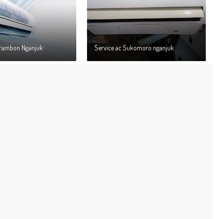
Prambon Nganjuk
Service ac Sukomoro nganjuk